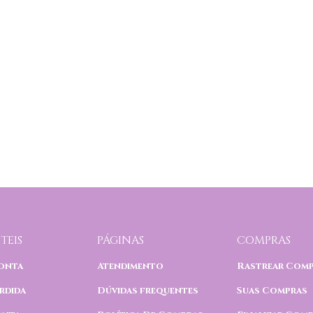
TEIS
PÁGINAS
COMPRAS
onta
Atendimento
Rastrear Com
rdida
Dúvidas frequentes
Suas Compras