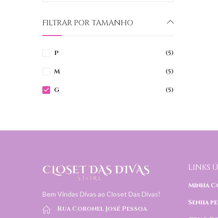
FILTRAR POR TAMANHO
P
(5)
M
(5)
G
(5)
LINKS Ú
Minha C
Bem Vindas Divas ao Closet Das Divas!
Senha pe
Rua Coronel José Pessoa