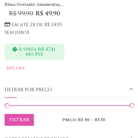
Blusa Gestante Amamentação Ellen
R$
99,90
R$
49,90
Em até 2x de
R$
24,95
sem juros
À vista
R$
47,41
no Pix
50
% Off
FILTRAR POR PREÇO
FILTRAR
Preço:
R$ 40
—
R$ 50
Preço
Preço
mínimo
máximo