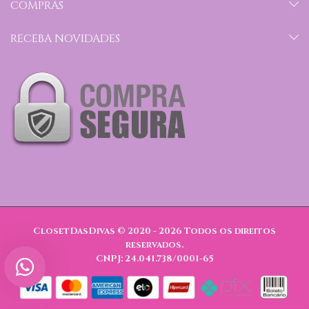
COMPRAS
RECEBA NOVIDADES
ClosetDasDivas © 2020 - 2026
Todos os direitos
reservados.
CNPJ: 24.041.738/0001-65