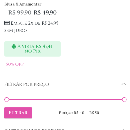
Blusa X Amamentar
R$
99,90
R$
49,90
Em até 2x de
R$
24,95
sem juros
À vista
R$
47,41
no Pix
50
% Off
FILTRAR POR PREÇO
FILTRAR
Preço:
R$ 40
—
R$ 50
Preço
Preço
mínimo
máximo