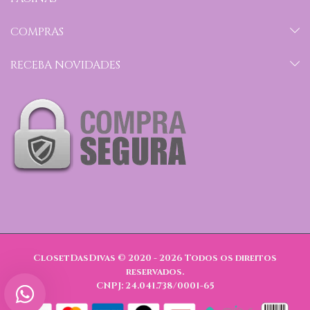
COMPRAS
RECEBA NOVIDADES
ClosetDasDivas © 2020 - 2026
Todos os direitos
reservados.
CNPJ: 24.041.738/0001-65