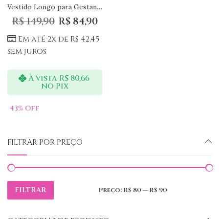
Vestido Longo para Gestantes e Amamentação com Manga
R$
149,90
R$
84,90
Em até 2x de
R$
42,45
sem juros
À vista
R$
80,66
no Pix
43
% Off
FILTRAR POR PREÇO
FILTRAR
Preço:
R$ 80
—
R$ 90
Preço
Preço
mínimo
máximo