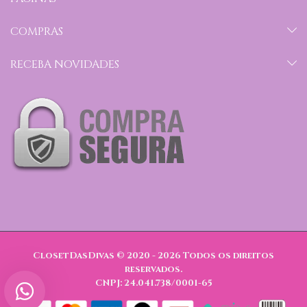
COMPRAS
RECEBA NOVIDADES
ClosetDasDivas © 2020 - 2026
Todos os direitos
reservados.
CNPJ: 24.041.738/0001-65