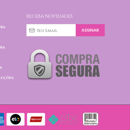
RECEBA NOVIDADES
pra
pra
s
luções