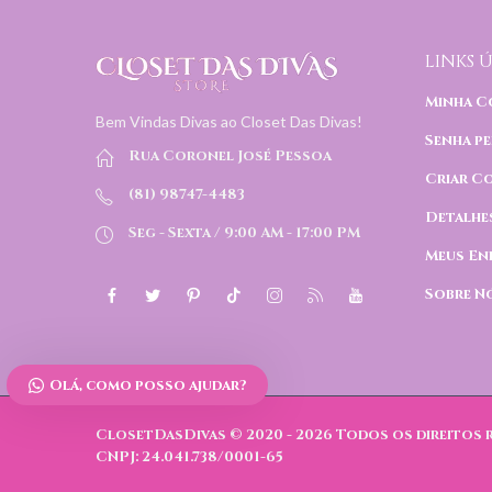
LINKS Ú
Minha C
Bem Vindas Divas ao Closet Das Divas!
Senha pe
Rua Coronel José Pessoa
Criar C
(81) 98747-4483
Detalhe
Seg - Sexta / 9:00 AM - 17:00 PM
Meus En
Sobre N
Olá, como posso ajudar?
ClosetDasDivas © 2020 - 2026
Todos os direitos 
CNPJ: 24.041.738/0001-65