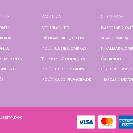
TEIS
PÁGINAS
COMPRAS
onta
Atendimento
Rastrear Com
rdida
Dúvidas frequentes
Suas Compras
onta
Política De Compras
Finalizar Com
s da conta
Termos e Condições
Carrinho
dereços
Política de Cookies
Lista de Desejo
ós
Política de Privacidade
Trocas e Devo
reservados.