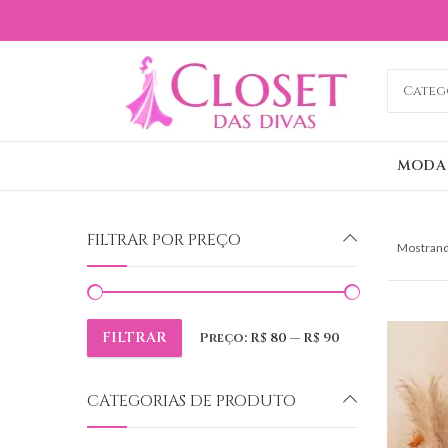
MODA
FILTRAR POR PREÇO
Mostrand
FILTRAR
Preço:
R$ 80
—
R$ 90
Preço
Preço
mínimo
máximo
CATEGORIAS DE PRODUTO