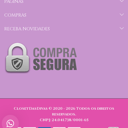
PÁGINAS
COMPRAS
RECEBA NOVIDADES
ClosetDasDivas © 2020 - 2026
Todos os direitos
reservados.
CNPJ: 24.041.738/0001-65