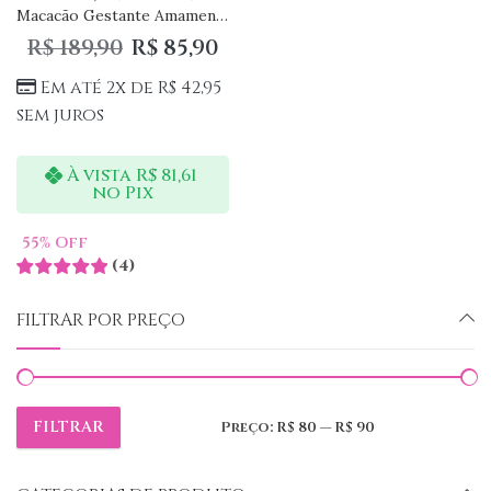
Macacão Gestante Amamentação com Manga: Praticidade e Estilo para as Mamães
R$
189,90
R$
85,90
Em até 2x de
R$
42,95
sem juros
À vista
R$
81,61
no Pix
55
% Off
(
4
)
FILTRAR POR PREÇO
FILTRAR
Preço:
R$ 80
—
R$ 90
Preço
Preço
mínimo
máximo