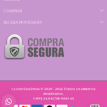
COMPRAS
RECEBA NOVIDADES
ClosetDasDivas © 2020 - 2026
Todos os direitos
reservados.
CNPJ: 24.041.738/0001-65