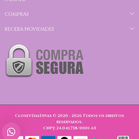
COMPRAS
RECEBA NOVIDADES
ClosetDasDivas © 2020 - 2026
Todos os direitos
reservados.
CNPJ: 24.041.738/0001-65