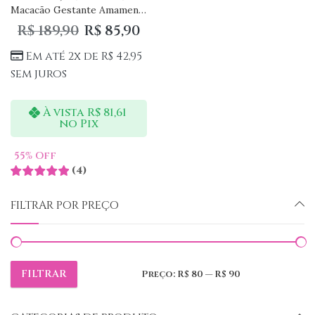
Macacão Gestante Amamentação com Manga: Praticidade e Estilo para as Mamães
R$
189,90
R$
85,90
Em até 2x de
R$
42,95
sem juros
À vista
R$
81,61
no Pix
55
% Off
(
4
)
FILTRAR POR PREÇO
FILTRAR
Preço:
R$ 80
—
R$ 90
Preço
Preço
mínimo
máximo