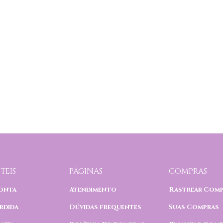
TEIS
PÁGINAS
COMPRAS
onta
Atendimento
Rastrear Com
rdida
Dúvidas frequentes
Suas Compras