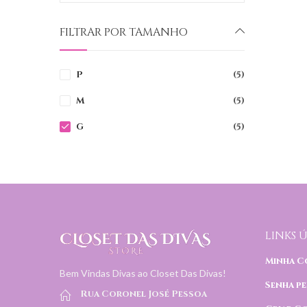
FILTRAR POR TAMANHO
P
(5)
M
(5)
G
(5)
LINKS Ú
Minha C
Bem Vindas Divas ao Closet Das Divas!
Senha pe
Rua Coronel José Pessoa