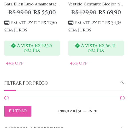
Bata Ellen Luxo Amamentação
Vestido Gestante Bicolor no Joelho
R$
99,00
R$
55,00
R$
129,90
R$
69,90
Em até 2x de
R$
27,50
Em até 2x de
R$
34,95
sem juros
sem juros
À vista
R$
52,25
À vista
R$
66,41
no Pix
no Pix
44
% Off
46
% Off
FILTRAR POR PREÇO
FILTRAR
Preço:
R$ 50
—
R$ 70
Preço
Preço
mínimo
máximo