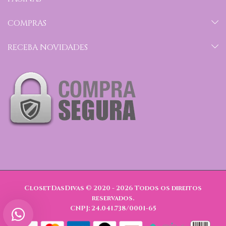
COMPRAS
RECEBA NOVIDADES
ClosetDasDivas © 2020 - 2026
Todos os direitos
reservados.
CNPJ: 24.041.738/0001-65