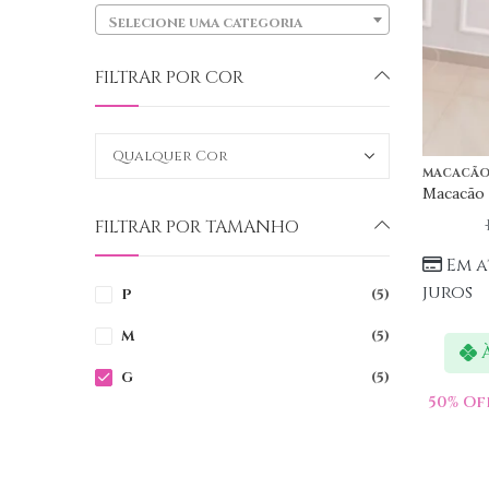
Selecione uma categoria
FILTRAR POR COR
MACACÃ
Macacão 
FILTRAR POR TAMANHO
Em a
juros
P
(5)
M
(5)
G
(5)
50
% Of