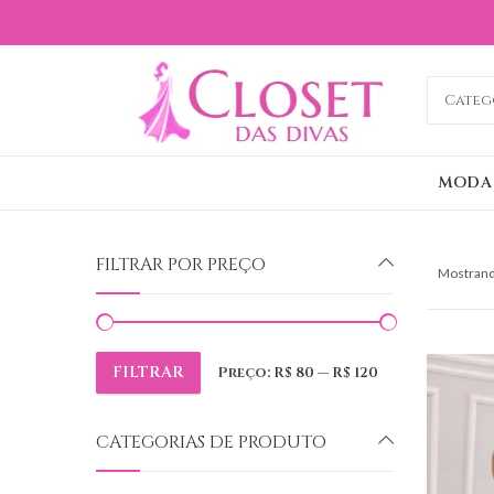
MODA
FILTRAR POR PREÇO
Mostrand
FILTRAR
Preço:
R$ 80
—
R$ 120
Preço
Preço
mínimo
máximo
CATEGORIAS DE PRODUTO