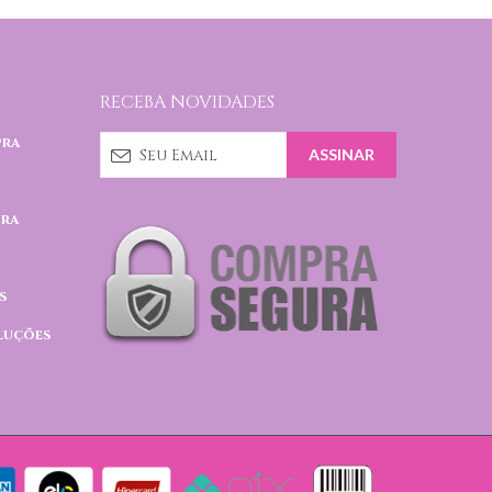
RECEBA NOVIDADES
pra
pra
s
luções