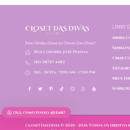
LINKS Ú
Minha C
Bem Vindas Divas ao Closet Das Divas!
Senha pe
Rua Coronel José Pessoa
Criar C
(81) 98747-4483
Detalhe
Seg - Sexta / 9:00 AM - 17:00 PM
Meus En
Sobre N
Olá, como posso ajudar?
ClosetDasDivas © 2020 - 2026
Todos os direitos 