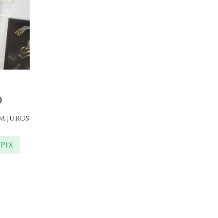
0
m juros
Pix