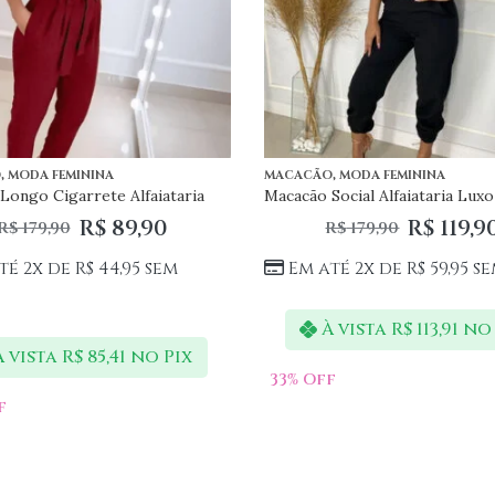
,
,
O
MODA FEMININA
MACACÃO
MODA FEMININA
Longo Cigarrete Alfaiataria
Macacão Social Alfaiataria Luxo
R$
89,90
R$
119,9
R$
179,90
R$
179,90
té 2x de
R$
44,95
sem
Em até 2x de
R$
59,95
se
À vista
R$
113,91
no 
À vista
R$
85,41
no Pix
33
% Off
f