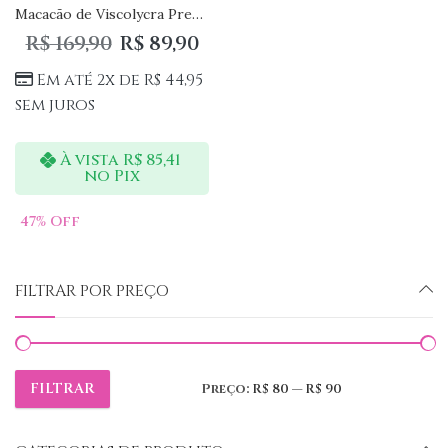
Macacão de Viscolycra Premium Para Gravidas Modernas e Confortáveis
R$
169,90
R$
89,90
Em até 2x de
R$
44,95
sem juros
À vista
R$
85,41
no Pix
47
% Off
FILTRAR POR PREÇO
FILTRAR
Preço:
R$ 80
—
R$ 90
Preço
Preço
mínimo
máximo