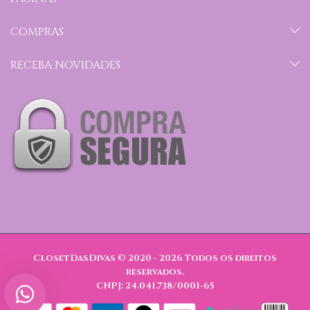
COMPRAS
RECEBA NOVIDADES
ClosetDasDivas © 2020 - 2026
Todos os direitos
reservados.
CNPJ: 24.041.738/0001-65