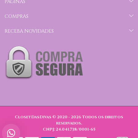
PÁGINAS
COMPRAS
RECEBA NOVIDADES
ClosetDasDivas © 2020 - 2026
Todos os direitos
reservados.
CNPJ: 24.041.738/0001-65