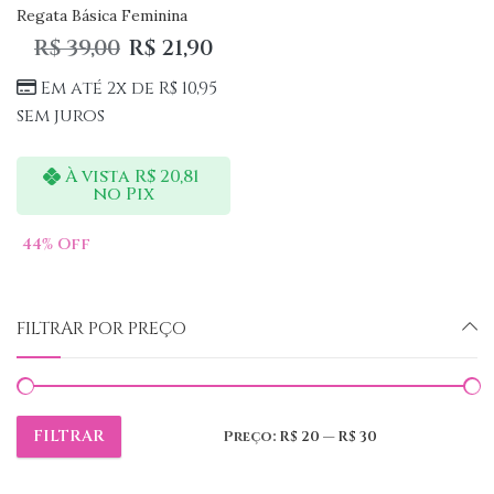
Regata Básica Feminina
R$
39,00
R$
21,90
Em até 2x de
R$
10,95
sem juros
À vista
R$
20,81
no Pix
44
% Off
FILTRAR POR PREÇO
FILTRAR
Preço:
R$ 20
—
R$ 30
Preço
Preço
mínimo
máximo