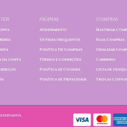
TEIS
PÁGINAS
COMPRAS
onta
Atendimento
Rastrear Com
rdida
Dúvidas frequentes
Suas Compras
onta
Política De Compras
Finalizar Com
s da conta
Termos e Condições
Carrinho
dereços
Política de Cookies
Lista de Desejo
ós
Política de Privacidade
Trocas e Devo
reservados.