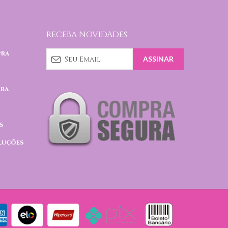
RECEBA NOVIDADES
pra
pra
s
luções