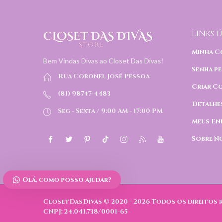
LINKS Ú
Minha C
Bem Vindas Divas ao Closet Das Divas!
Senha pe
Rua Coronel José Pessoa
Criar C
(81) 98747-4483
Detalhe
Seg - Sexta / 9:00 AM - 17:00 PM
Meus En
Sobre N
Olá, como posso ajudar?
ClosetDasDivas © 2020 - 2026
Todos os direitos 
CNPJ: 24.041.738/0001-65