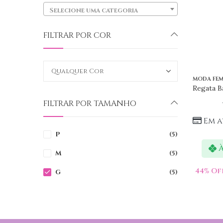
Selecione uma categoria
FILTRAR POR COR
MODA FEM
Regata B
FILTRAR POR TAMANHO
Em a
P
(5)
À
M
(5)
44
% Of
G
(5)