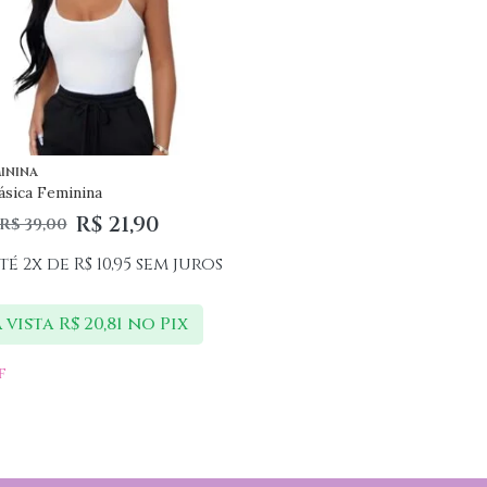
ININA
ásica Feminina
R$
21,90
R$
39,00
té 2x de
R$
10,95
sem juros
 vista
R$
20,81
no Pix
f