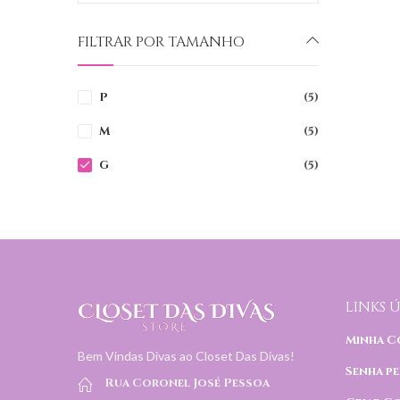
FILTRAR POR TAMANHO
P
(5)
M
(5)
G
(5)
LINKS Ú
Minha C
Bem Vindas Divas ao Closet Das Divas!
Senha pe
Rua Coronel José Pessoa