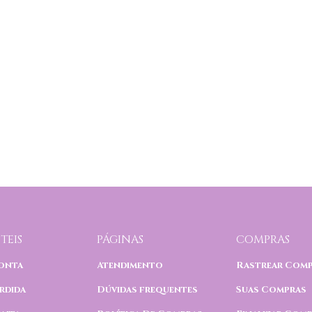
TEIS
PÁGINAS
COMPRAS
onta
Atendimento
Rastrear Com
rdida
Dúvidas frequentes
Suas Compras