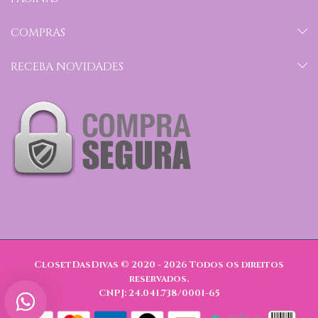
COMPRAS
RECEBA NOVIDADES
ClosetDasDivas © 2020 - 2026
Todos os direitos
reservados.
CNPJ: 24.041.738/0001-65