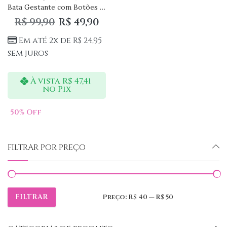
Bata Gestante com Botões Amamentação
R$
99,90
R$
49,90
Em até 2x de
R$
24,95
sem juros
À vista
R$
47,41
no Pix
50
% Off
FILTRAR POR PREÇO
FILTRAR
Preço:
R$ 40
—
R$ 50
Preço
Preço
mínimo
máximo