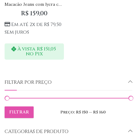
Macacão Jeans com lycra com detalhes em destroyed
R$
159,00
Em até 2x de
R$
79,50
sem juros
À vista
R$
151,05
no Pix
FILTRAR POR PREÇO
FILTRAR
Preço:
R$ 150
—
R$ 160
Preço
Preço
mínimo
máximo
CATEGORIAS DE PRODUTO