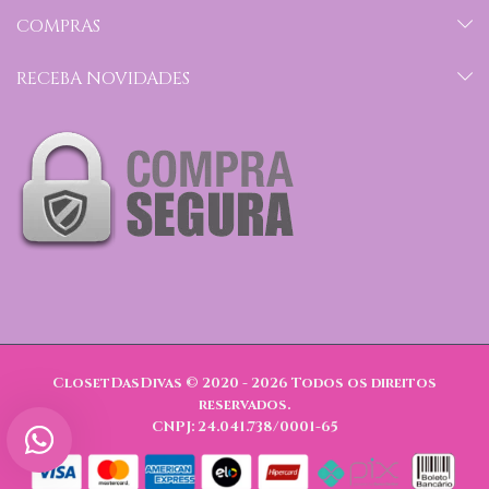
COMPRAS
RECEBA NOVIDADES
ClosetDasDivas © 2020 - 2026
Todos os direitos
reservados.
CNPJ: 24.041.738/0001-65