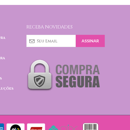
RECEBA NOVIDADES
pra
pra
s
luções