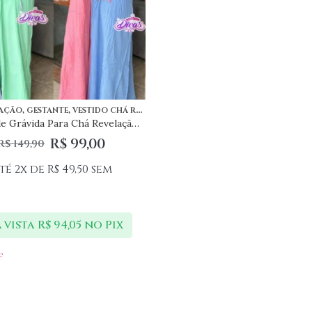
,
,
AÇÃO
GESTANTE
VESTIDO CHÁ REVELAÇÃO
Vestido de Grávida Para Chá Revelação Duas Cores Verde e Lilas Ou Rosa e Azul Super Elegante
R$
99,00
R$
149,90
té 2x de
R$
49,50
sem
 vista
R$
94,05
no Pix
f