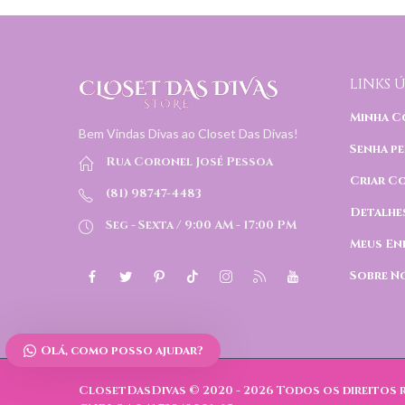
LINKS Ú
Minha C
Bem Vindas Divas ao Closet Das Divas!
Senha pe
Rua Coronel José Pessoa
Criar C
(81) 98747-4483
Detalhe
Seg - Sexta / 9:00 AM - 17:00 PM
Meus En
Sobre N
Olá, como posso ajudar?
ClosetDasDivas © 2020 - 2026
Todos os direitos 