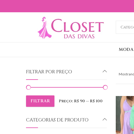
MODA
FILTRAR POR PREÇO
Mostrand
FILTRAR
Preço:
R$ 90
—
R$ 100
Preço
Preço
mínimo
máximo
CATEGORIAS DE PRODUTO