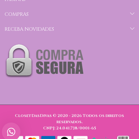
COMPRAS
RECEBA NOVIDADES
ClosetDasDivas © 2020 - 2026
Todos os direitos
reservados.
CNPJ: 24.041.738/0001-65