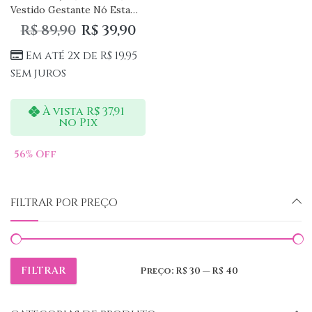
Vestido Gestante Nó Estampado
R$
89,90
R$
39,90
Em até 2x de
R$
19,95
sem juros
À vista
R$
37,91
no Pix
56
% Off
FILTRAR POR PREÇO
FILTRAR
Preço:
R$ 30
—
R$ 40
Preço
Preço
mínimo
máximo