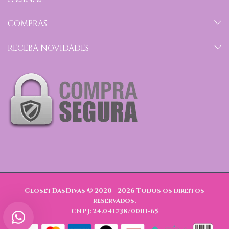
COMPRAS
RECEBA NOVIDADES
ClosetDasDivas © 2020 - 2026
Todos os direitos
reservados.
CNPJ: 24.041.738/0001-65