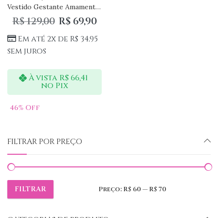
Vestido Gestante Amamentação com Botões Sem Manga
R$
129,00
R$
69,90
Em até 2x de
R$
34,95
sem juros
À vista
R$
66,41
no Pix
46
% Off
FILTRAR POR PREÇO
FILTRAR
Preço:
R$ 60
—
R$ 70
Preço
Preço
mínimo
máximo