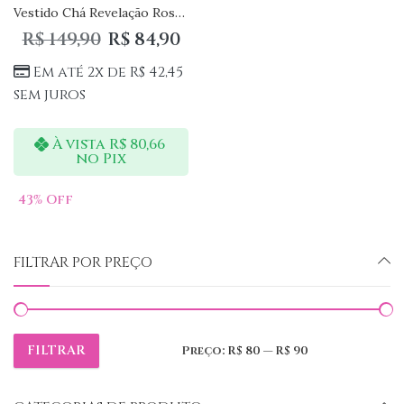
Vestido Chá Revelação Rosa e Azul
R$
149,90
R$
84,90
Em até 2x de
R$
42,45
sem juros
À vista
R$
80,66
no Pix
43
% Off
FILTRAR POR PREÇO
FILTRAR
Preço:
R$ 80
—
R$ 90
Preço
Preço
mínimo
máximo