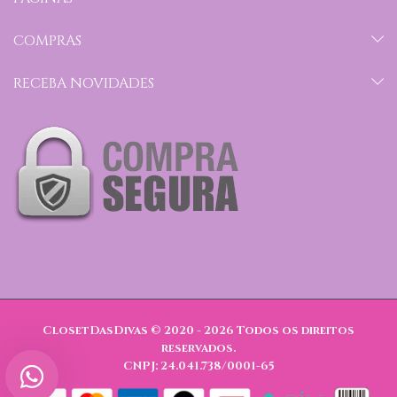
COMPRAS
RECEBA NOVIDADES
ClosetDasDivas © 2020 - 2026
Todos os direitos
reservados.
CNPJ: 24.041.738/0001-65