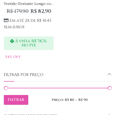
Vestido Gestante Longo com Babados na Alça
R$
179,90
R$
82,90
Em até 2x de
R$
41,45
sem juros
À vista
R$
78,76
no Pix
54
% Off
FILTRAR POR PREÇO
FILTRAR
Preço:
R$ 80
—
R$ 90
Preço
Preço
mínimo
máximo