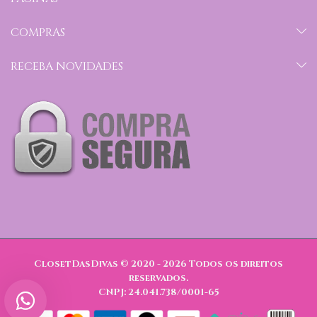
COMPRAS
RECEBA NOVIDADES
ClosetDasDivas © 2020 - 2026
Todos os direitos
reservados.
CNPJ: 24.041.738/0001-65