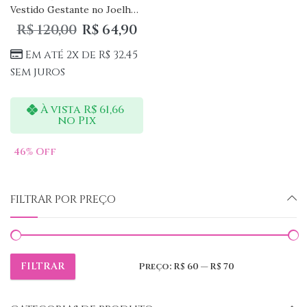
Vestido Gestante no Joelho Bicolor
R$
120,00
R$
64,90
Em até 2x de
R$
32,45
sem juros
À vista
R$
61,66
no Pix
46
% Off
FILTRAR POR PREÇO
FILTRAR
Preço:
R$ 60
—
R$ 70
Preço
Preço
mínimo
máximo