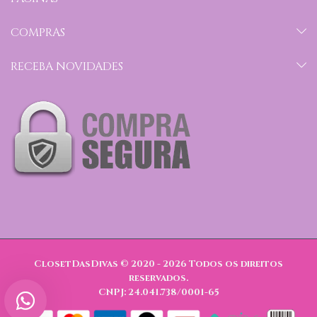
COMPRAS
RECEBA NOVIDADES
ClosetDasDivas © 2020 - 2026
Todos os direitos
reservados.
CNPJ: 24.041.738/0001-65