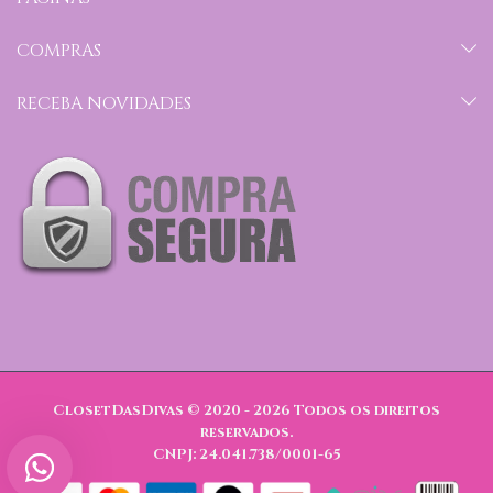
COMPRAS
RECEBA NOVIDADES
ClosetDasDivas © 2020 - 2026
Todos os direitos
reservados.
CNPJ: 24.041.738/0001-65