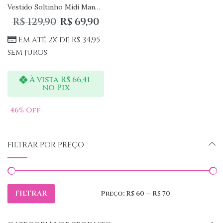
Vestido Soltinho Midi Manga Curta Verão Festa
R$
129,90
R$
69,90
Em até 2x de
R$
34,95
sem juros
À vista
R$
66,41
no Pix
46
% Off
FILTRAR POR PREÇO
FILTRAR
Preço:
R$ 60
—
R$ 70
Preço
Preço
mínimo
máximo