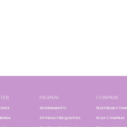
TEIS
PÁGINAS
COMPRAS
onta
Atendimento
Rastrear Com
rdida
Dúvidas frequentes
Suas Compras