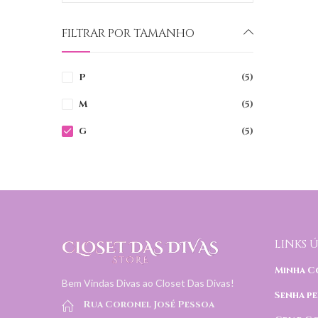
FILTRAR POR TAMANHO
P
(5)
M
(5)
G
(5)
LINKS Ú
Minha C
Bem Vindas Divas ao Closet Das Divas!
Senha pe
Rua Coronel José Pessoa