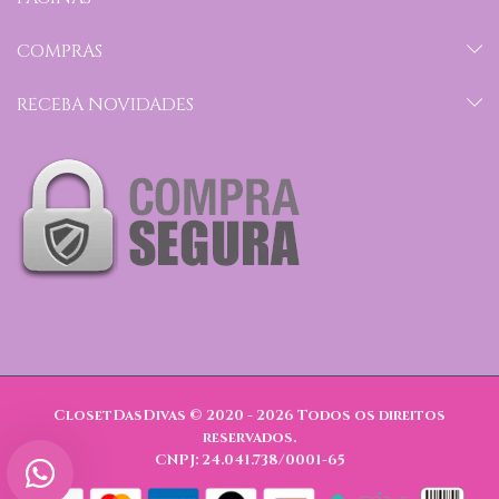
COMPRAS
RECEBA NOVIDADES
ClosetDasDivas © 2020 - 2026
Todos os direitos
reservados.
CNPJ: 24.041.738/0001-65