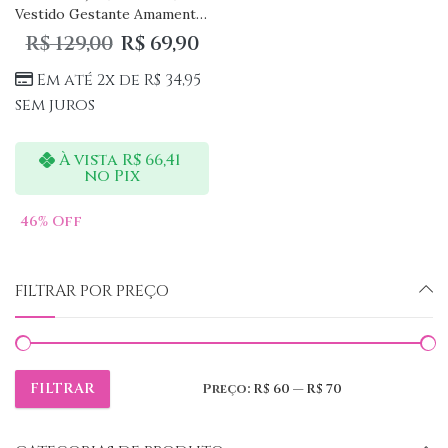
Vestido Gestante Amamentação com Botões Sem Manga
R$
129,00
R$
69,90
Em até 2x de
R$
34,95
sem juros
À vista
R$
66,41
no Pix
46
% Off
FILTRAR POR PREÇO
FILTRAR
Preço:
R$ 60
—
R$ 70
Preço
Preço
mínimo
máximo