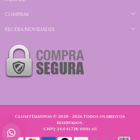
COMPRAS
RECEBA NOVIDADES
ClosetDasDivas © 2020 - 2026
Todos os direitos
reservados.
CNPJ: 24.041.738/0001-65